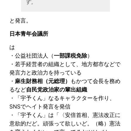
す。
と発言。
日本青年会議所
は
・公益社団法人（
一部課税免除
）
・若手経営者の組織として、地方都市などで
発言力と政治力を持っている
・
麻生財務相（元総理）
もかつて会長を務め
るなど
自民党政治家の輩出組織
・「宇予くん」なるキャラクターを作り、
SNSでヘイト発言を発信
・「宇予くん」は「〈安倍首相、憲法改正に
意欲的だど。頑張って欲しいど。（略）憲法