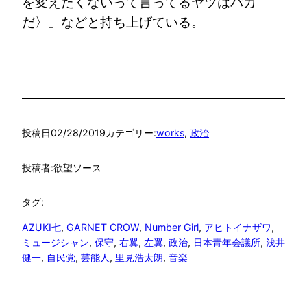
を変えたくないって言ってるヤツはバカ
だ〉」などと持ち上げている。
投稿日
02/28/2019
カテゴリー:
works
, 
政治
投稿者:
欲望ソース
タグ:
AZUKI七
, 
GARNET CROW
, 
Number Girl
, 
アヒトイナザワ
, 
ミュージシャン
, 
保守
, 
右翼
, 
左翼
, 
政治
, 
日本青年会議所
, 
浅井
健一
, 
自民党
, 
芸能人
, 
里見浩太朗
, 
音楽