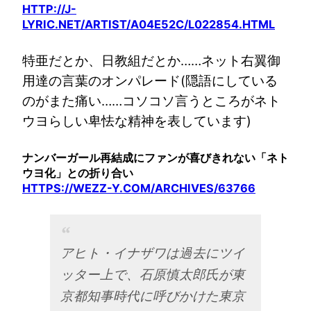
HTTP://J-
LYRIC.NET/ARTIST/A04E52C/L022854.HTML
特亜だとか、日教組だとか……ネット右翼御
用達の言葉のオンパレード(隠語にしている
のがまた痛い……コソコソ言うところがネト
ウヨらしい卑怯な精神を表しています)
ナンバーガール再結成にファンが喜びきれない「ネト
ウヨ化」との折り合い
HTTPS://WEZZ-Y.COM/ARCHIVES/63766
アヒト・イナザワは過去にツイ
ッター上で、石原慎太郎氏が東
京都知事時代に呼びかけた東京