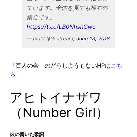
ています。全体を見ても極右の
集会です。
https://t.co/LB0NhshGwc
— mold (@lautream)
June 13, 2018
「百人の会」のどうしようもないHPは
こち
ら
アヒトイナザワ
（Number Girl）
彼の書いた歌詞