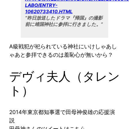
LABO/ENTRY-
10620733410.HTML
”昨日放送したドラマ『帰国』の撮影
前に靖国神社に参拝に行きました。”
A級戦犯が祀られている神社にいけしゃあし
ゃあと参拝できるのは羞恥心が無いから？
デヴィ夫人（タレン
ト）
2014年東京都知事選で田母神俊雄の応援演
説
田母神さんのツイートはこちら