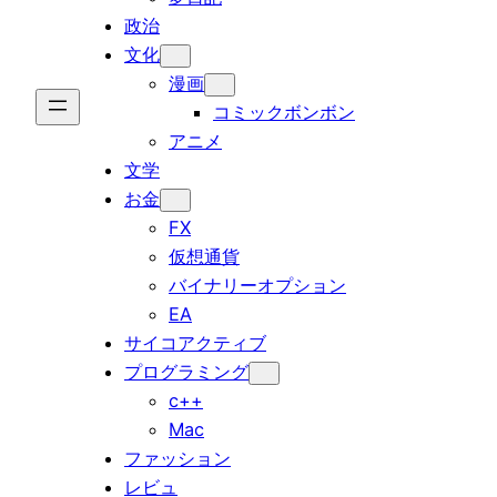
政治
文化
漫画
コミックボンボン
アニメ
文学
お金
FX
仮想通貨
バイナリーオプション
EA
サイコアクティブ
プログラミング
c++
Mac
ファッション
レビュ