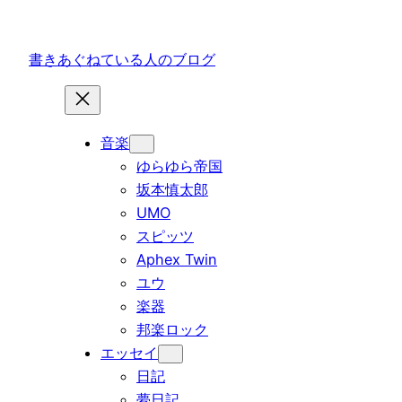
内
容
書きあぐねている人のブログ
を
ス
キ
ッ
音楽
プ
ゆらゆら帝国
坂本慎太郎
UMO
スピッツ
Aphex Twin
ユウ
楽器
邦楽ロック
エッセイ
日記
夢日記