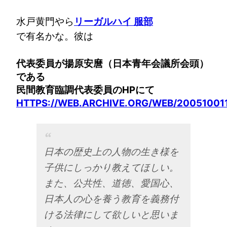
水戸黄門やら
リーガルハイ 服部
で有名かな。彼は
代表委員が揚原安麿（日本青年会議所会頭）
である
民間教育臨調代表委員のHPにて
HTTPS://WEB.ARCHIVE.ORG/WEB/2005100
日本の歴史上の人物の生き様を
子供にしっかり教えてほしい。
また、公共性、道徳、愛国心、
日本人の心を養う教育を義務付
ける法律にして欲しいと思いま