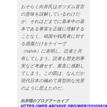
おそらく向井氏はポツダム宣言
の意味を誤解しているわけだ
が、それほどまでに基本中の基
本である事実を正確に理解する
ことなく、靖国や戦死者に対す
る感傷だけをナイーヴ
（naive）に表明し、読者と共
有してしまう。読者も歴史的事
実など考慮せず、素直に感動し
てしまう。この図は、なんだか
現代日本の極めて典型的な光景
のように思えたのだ。
向井理のブログアーカイブ
HTTPS://WEB.ARCHIVE.ORG/WEB/20100819