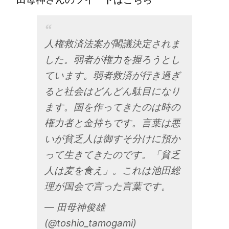
人権救済法案が閣議決定されま
した。弱者が権力を握ろうとし
ています。弱者救済が行き過ぎ
ると社会はどんどん駄目になり
ます。国を作ってきたのは時の
権力者と金持ちです。言葉は悪
いが貧乏人は御すそ分けに預か
って生きてきたのです。「貧乏
人は麦を食え」。これは池田総
理が国会で言った言葉です。
— 田母神俊雄
(@toshio_tamogami)