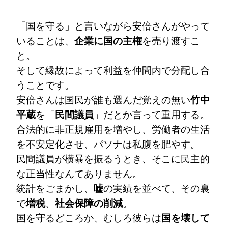
「国を守る」と言いながら安倍さんがやって
いることは、
企業に国の主権
を売り渡すこ
と。
そして縁故によって利益を仲間内で分配し合
うことです。
安倍さんは国民が誰も選んだ覚えの無い
竹中
平蔵
を「
民間議員
」だとか言って重用する。
合法的に非正規雇用を増やし、労働者の生活
を不安定化させ、パソナは私腹を肥やす。
民間議員が横暴を振るうとき、そこに民主的
な正当性なんてありません。
統計をごまかし、
嘘
の実績を並べて、その裏
で
増税
、
社会保障の削減
。
国を守るどころか、むしろ彼らは
国を壊して