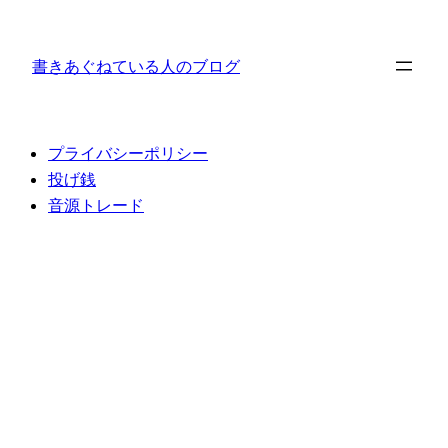
内
容
書きあぐねている人のブログ
を
ス
キ
ッ
プライバシーポリシー
プ
投げ銭
音源トレード