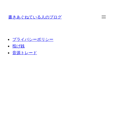
内
容
書きあぐねている人のブログ
を
ス
キ
ッ
プライバシーポリシー
プ
投げ銭
音源トレード